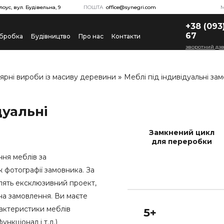
лоус, вул. Будівельна, 9
ПОШТА
office@synegri.com
+38 (093
67
бробка
Будівництво
Про нас
Контакти
зворотний дзв
»
ярні вироби із масиву деревини
Меблі під індивідуальні за
дуальні
Замкнений цикл
для переробки
ня меблів за
 фотографії замовника. За
ять ексклюзивний проект,
на замовлення. Ви маєте
рактеристики меблів
5+
ункціонал і т.д.)