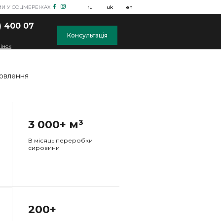
МИ У СОЦМЕРЕЖАХ
ru
uk
en
) 400 07
Консультація
інок
мовлення
3 000+ м³
В місяць переробки
сировини
200+