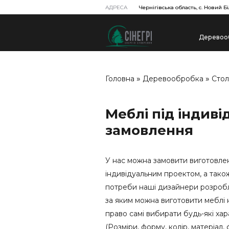
АДРЕСА
Чернігівська область, с. Новий Бі
Деревоо
»
»
Головна
Деревообробка
Стол
Меблі під індиві
замовлення
У нас можна замовити виготовлен
індивідуальним проектом, а також
потреби наші дизайнери розробл
за яким можна виготовити меблі 
право самі вибирати будь-які ха
(Розміри, форму, колір, матеріал, ф