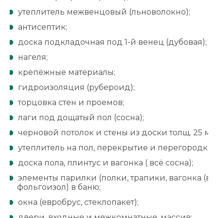
утеплитель межвенцовый (льноволокно);
антисептик;
доска подкладочная под 1-й венец (дубовая);
нагеля;
крепёжные материалы;
гидроизоляция (рубероид);
торцовка стен и проемов;
лаги под дощатый пол (сосна);
черновой потолок и стены из доски толщ. 25 мм 
утеплитель на пол, перекрытие и перегородки;
доска пола, плинтус и вагонка ( всё сосна);
элементы парилки (полки, трапики, вагонка (всё
фольгоизол) в баню;
окна (евробрус, стеклопакет);
двери, входные и межкомнатные, массив;