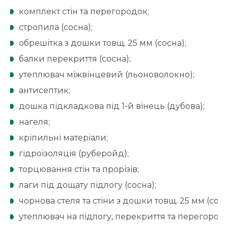
комплект стін та перегородок;
стропила (сосна);
обрешітка з дошки товщ. 25 мм (сосна);
балки перекриття (сосна);
утеплювач міжвінцевий (льоноволокно);
антисептик;
дошка підкладкова під 1-й вінець (дубова);
нагеля;
кріпильні матеріали;
гідроізоляція (руберойд);
торцювання стін та прорізів;
лаги під дощату підлогу (сосна);
чорнова стеля та стіни з дошки товщ. 25 мм (сосн
утеплювач на підлогу, перекриття та перегород