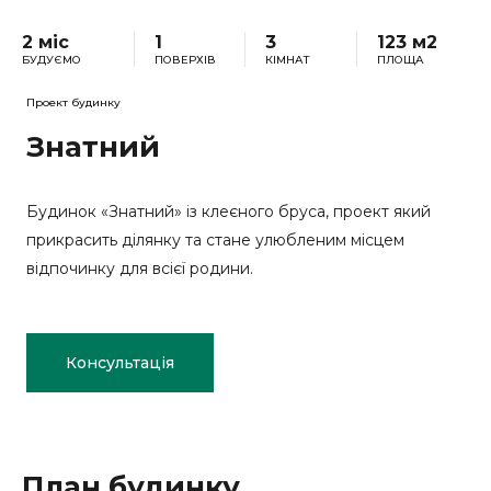
2 міс
1
3
123 м2
БУДУЄМО
ПОВЕРХІВ
КІМНАТ
ПЛОЩА
Проект будинку
Знатний
Будинок «Знатний» із клеєного бруса, проект який
прикрасить ділянку та стане улюбленим місцем
відпочинку для всієї родини.
Консультація
План будинку