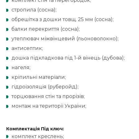
комплект стін та перегородок;
стропила (сосна);
обрешітка з дошки товщ. 25 мм (сосна);
балки перекриття (сосна);
утеплювач міжвінцевий (льоноволокно);
антисептик;
дошка підкладкова під 1-й вінець (дубова);
нагеля;
кріпильні матеріали;
гідроізоляція (руберойд);
торцювання стін та прорізів;
монтаж на території України;
Комплектація Під ключ:
комплект креслень;