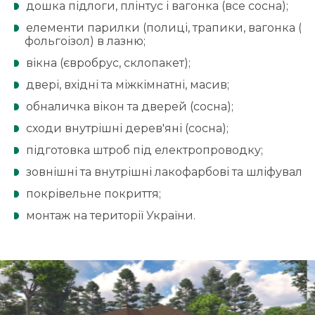
дошка підлоги, плінтус і вагонка (все сосна);
елементи парилки (полиці, трапики, вагонка (всі 
фольгоізол) в лазню;
вікна (євробрус, склопакет);
двері, вхідні та міжкімнатні, масив;
обналичка вікон та дверей (сосна);
сходи внутрішні дерев'яні (сосна);
підготовка штроб під електропроводку;
зовнішні та внутрішні лакофарбові та шліфувальн
покрівельне покриття;
монтаж на території України.