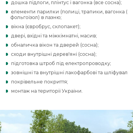
дошка підлоги, плінтус і вагонка (все сосна);
елементи парилки (полиці, трапики, вагонка (всі 
фольгоізол) в лазню;
вікна (євробрус, склопакет);
двері, вхідні та міжкімнатні, масив;
обналичка вікон та дверей (сосна);
сходи внутрішні дерев'яні (сосна);
підготовка штроб під електропроводку;
зовнішні та внутрішні лакофарбові та шліфувальн
покрівельне покриття;
монтаж на території України.