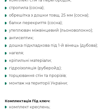
комплект стін та перегородок;
стропила (сосна);
обрешітка з дошки товщ. 25 мм (сосна);
балки перекриття (сосна);
утеплювач міжвінцевий (льоноволокно);
антисептик;
дошка підкладкова під 1-й вінець (дубова);
нагеля;
кріпильні матеріали;
гідроізоляція (руберойд);
торцювання стін та прорізів;
монтаж на території України;
Комплектація Під ключ:
комплект креслень;