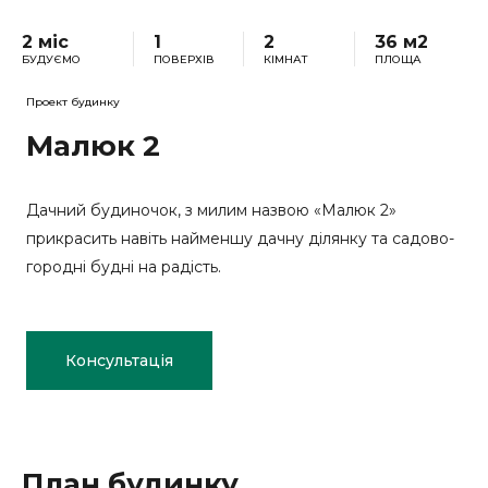
2 міс
1
2
36 м2
БУДУЄМО
ПОВЕРХІВ
КІМНАТ
ПЛОЩА
Проект будинку
Малюк 2
Дачний будиночок, з милим назвою «Малюк 2»
прикрасить навіть найменшу дачну ділянку та садово-
городні будні на радість.
Консультація
План будинку